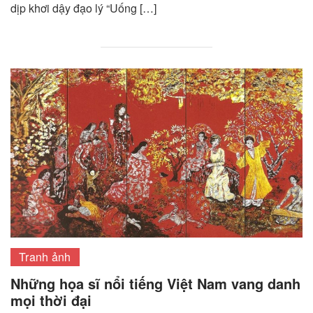
dịp khơi dậy đạo lý “Uống […]
Tranh ảnh
Những họa sĩ nổi tiếng Việt Nam vang danh
mọi thời đại