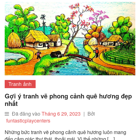
Tranh ảnh
Gợi ý tranh vẽ phong cảnh quê hương đẹp
nhất
Đã đăng vào
Tháng 6 29, 2023
|
Bởi
funtasticplaycenters
Những bức tranh vẽ phong cảnh quê hương luôn mang
đến cảm giác thư thái, thoải mái. Vì thế những […]