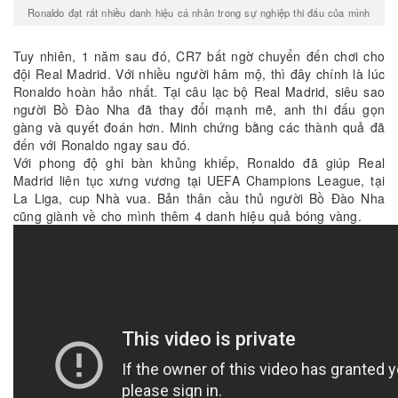
Ronaldo đạt rất nhiều danh hiệu cá nhân trong sự nghiệp thi đấu của mình
Tuy nhiên, 1 năm sau đó, CR7 bất ngờ chuyển đến chơi cho
đội Real Madrid. Với nhiều người hâm mộ, thì đây chính là lúc
Ronaldo hoàn hảo nhất. Tại câu lạc bộ Real Madrid, siêu sao
người Bồ Đào Nha đã thay đổi mạnh mẽ, anh thi đấu gọn
gàng và quyết đoán hơn. Minh chứng bằng các thành quả đã
đến với Ronaldo ngay sau đó.
Với phong độ ghi bàn khủng khiếp, Ronaldo đã giúp Real
Madrid liên tục xưng vương tại UEFA Champions League, tại
La Liga, cup Nhà vua. Bản thân cầu thủ người Bồ Đào Nha
cũng giành về cho mình thêm 4 danh hiệu quả bóng vàng.