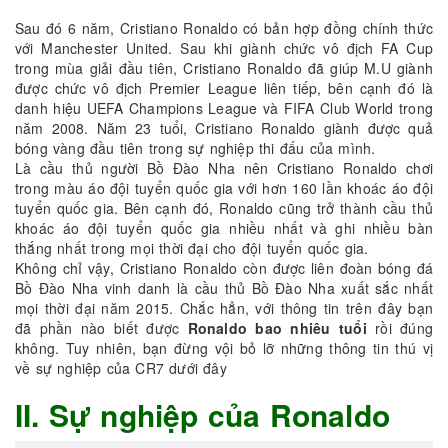
Sau đó 6 năm, Cristiano Ronaldo có bản hợp đồng chính thức
với Manchester United. Sau khi giành chức vô địch FA Cup
trong mùa giải đầu tiên, Cristiano Ronaldo đã giúp M.U giành
được chức vô địch Premier League liên tiếp, bên cạnh đó là
danh hiệu UEFA Champions League và FIFA Club World trong
năm 2008. Năm 23 tuổi, Cristiano Ronaldo giành được quả
bóng vàng đầu tiên trong sự nghiệp thi đấu của mình.
Là cầu thủ người Bồ Đào Nha nên Cristiano Ronaldo chơi
trong màu áo đội tuyển quốc gia với hơn 160 lần khoác áo đội
tuyển quốc gia. Bên cạnh đó, Ronaldo cũng trở thành cầu thủ
khoác áo đội tuyển quốc gia nhiều nhất và ghi nhiều bàn
thắng nhất trong mọi thời đại cho đội tuyển quốc gia.
Không chỉ vậy, Cristiano Ronaldo còn được liên đoàn bóng đá
Bồ Đào Nha vinh danh là cầu thủ Bồ Đào Nha xuất sắc nhất
mọi thời đại năm 2015. Chắc hẳn, với thông tin trên đây bạn
đã phần nào biết được
Ronaldo bao nhiêu tuổi
rồi đúng
không. Tuy nhiên, bạn đừng vội bỏ lỡ những thông tin thú vị
về sự nghiệp của CR7 dưới đây
II. Sự nghiệp của Ronaldo