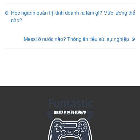
Học ngành quản trị kinh doanh ra làm gì? Mức lương thế
nào?
Messi ở nước nào? Thông tin tiểu sử, sự nghiệp