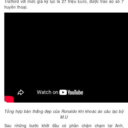
Trafford với mức giá kỷ lục là 27 triệu Euro, được trao áo số 7
huyền thoại.
Tổng hợp bàn thắng đẹp của Ronaldo khi khoác áo câu lạc bộ
M.U
Sau những bước khởi đầu có phần chậm chạm tai Anh,