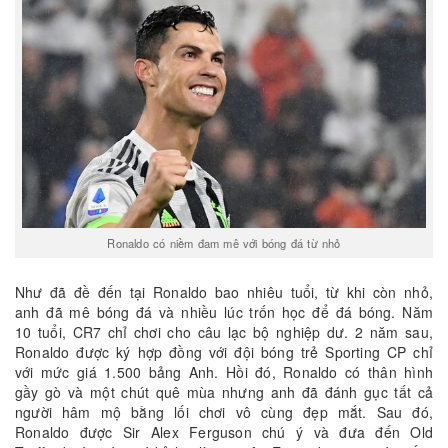
Ronaldo có niềm đam mê với bóng đá từ nhỏ
Như đã đề đến tại Ronaldo bao nhiêu tuổi, từ khi còn nhỏ,
anh đã mê bóng đá và nhiều lúc trốn học để đá bóng. Năm
10 tuổi, CR7 chỉ chơi cho câu lạc bộ nghiệp dư. 2 năm sau,
Ronaldo được ký hợp đồng với đội bóng trẻ Sporting CP chỉ
với mức giá 1.500 bảng Anh. Hồi đó, Ronaldo có thân hình
gầy gò và một chút quê mùa nhưng anh đã đánh gục tất cả
người hâm mộ bằng lối chơi vô cùng đẹp mắt. Sau đó,
Ronaldo được Sir Alex Ferguson chú ý và đưa đến Old