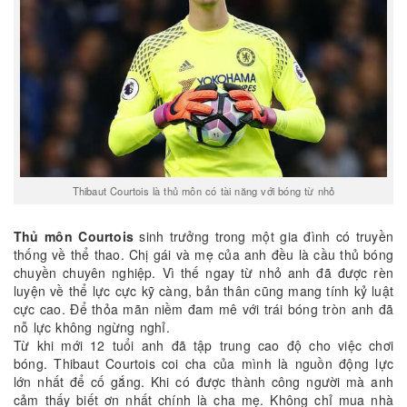
Thibaut Courtois là thủ môn có tài năng với bóng từ nhỏ
Thủ môn Courtois
sinh trưởng trong một gia đình có truyền
thống về thể thao. Chị gái và mẹ của anh đều là cầu thủ bóng
chuyền chuyên nghiệp. Vì thế ngay từ nhỏ anh đã được rèn
luyện về thể lực cực kỹ càng, bản thân cũng mang tính kỷ luật
cực cao. Để thỏa mãn niềm đam mê với trái bóng tròn anh đã
nỗ lực không ngừng nghỉ.
Từ khi mới 12 tuổi anh đã tập trung cao độ cho việc chơi
bóng. Thibaut Courtois coi cha của mình là nguồn động lực
lớn nhất để cố gắng. Khi có được thành công người mà anh
cảm thấy biết ơn nhất chính là cha mẹ. Không chỉ mua nhà